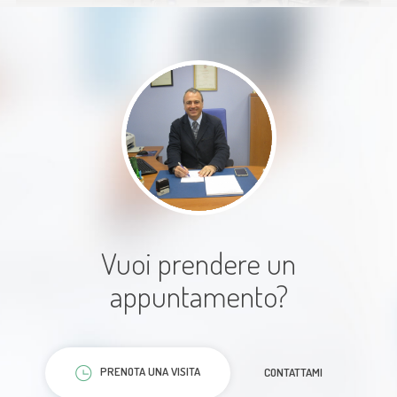
Paziente
Umano, dettagliato nella
visita,grande professionista
Paziente
Vuoi prendere un
appuntamento?
PRENOTA UNA VISITA
CONTATTAMI
Visita con esami molto accurati. Il