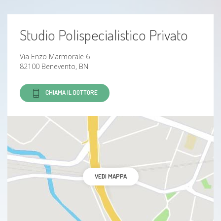
Borsite
Studio Polispecialistico Privato
Ipovisione
Via Enzo Marmorale 6
Psoriasi
82100 Benevento, BN
presbiopia
CHIAMA IL DOTTORE
Cheratosi
Blefaroptosi
Occhio secco
VEDI MAPPA
pucker maculare
lentiggini