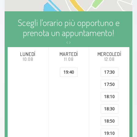
ambliopia
Scegli l'orario più opportuno e
occhio pigro
prenota un appuntamento!
LUNEDÍ
MARTEDÌ
MERCOLEDÌ
10.08
11.08
12.08
19:40
17:30
17:50
18:10
18:30
18:50
19:10