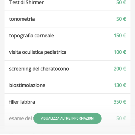
Test di Shirmer
50 €
tonometria
50 €
topografia corneale
150 €
visita oculistica pediatrica
100 €
screening del cheratocono
200 €
biostimolazione
130 €
filler labbra
350 €
esame del fondo oculare
50 €
VISUALIZZA ALTRE INFORMAZIONI
Studio del film lacrimale
50 €