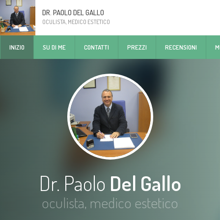
DR. PAOLO DEL GALLO
OCULISTA, MEDICO ESTETICO
INIZIO
SU DI ME
CONTATTI
PREZZI
RECENSIONI
M
Dr. Paolo
Del Gallo
oculista, medico estetico